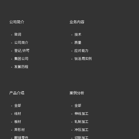
公司简介
业务内容
致词
技术
公司简介
质量
登记/许可
应对能力
集团公司
钛活用实例
发展历程
产品介绍
案例分析
全部
全部
线材
伸线加工
板材
轧制加工
异形材
冲压加工
眼镜零件
切割加工