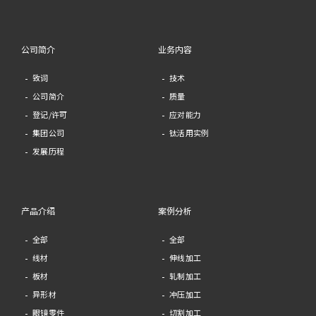
公司简介
业务内容
致词
技术
公司简介
质量
登记/许可
应对能力
集团公司
钛活用实例
发展历程
产品介绍
案例分析
全部
全部
线材
伸线加工
板材
轧制加工
异形材
冲压加工
眼镜零件
切割加工