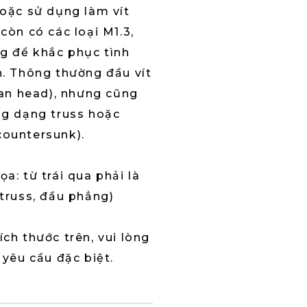
hoặc sử dụng làm vít
còn có các loại M1.3,
ng để khắc phục tình
n. Thông thường đầu vít
(pan head), nhưng cũng
ng dạng truss hoặc
countersunk).
a: từ trái qua phải là
 truss, đầu phẳng)
ch thước trên, vui lòng
 yêu cầu đặc biệt.