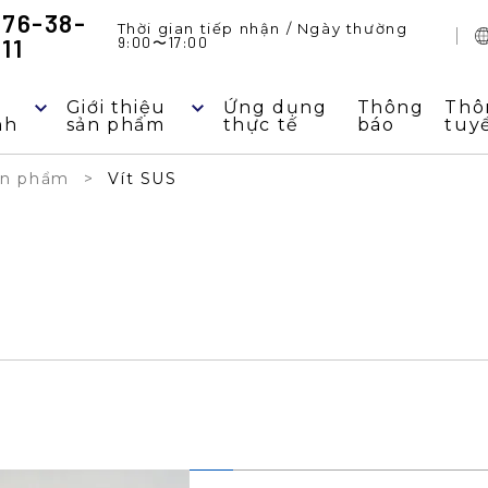
776-38-
Thời gian tiếp nhận / Ngày thường
11
9:00
〜
17:00
Giới thiệu
Ứng dụng
Thông
Thô
nh
sản phẩm
thực tế
báo
tuy
sản phẩm
Vít SUS