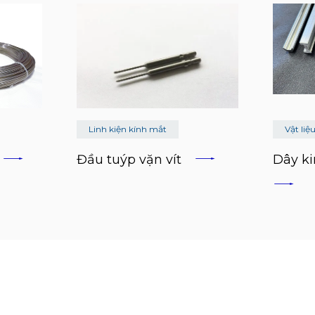
Linh kiện kính mắt
Vật liệ
n
Đầu tuýp vặn vít
Dây k