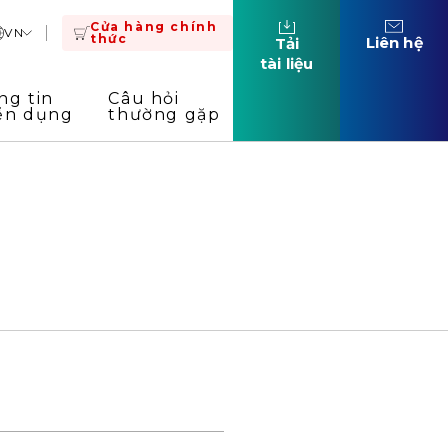
Cửa hàng chính
VN
thức
Liên hệ
Tải
tài liệu
ng tin
Câu hỏi
ển dụng
thường gặp