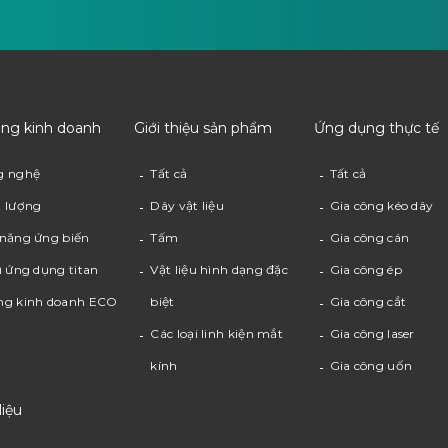
ung kinh doanh
Giới thiệu sản phẩm
Ứng dụng thực tế
g nghệ
Tất cả
Tất cả
 lượng
Dây vật liệu
Gia công kéo dây
năng ứng biến
Tấm
Gia công cán
ụ ứng dụng titan
Vật liệu hình dạng đặc
Gia công ép
ng kinh doanh ECO
biệt
Gia công cắt
Các loại linh kiện mắt
Gia công laser
kính
Gia công uốn
 liệu