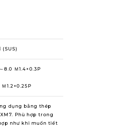
 (SUS)
5～8.0 Ｍ1.4×0.3P
 Ｍ1.2×0.25P
hông dụng bằng thép
-XM7. Phù hợp trong
hợp như khi muốn tiết