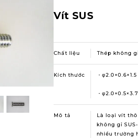
Vít SUS
Chất liệu
Thép không gỉ
Kích thước
・φ2.0×0.6×1.
・φ2.0×0.5×3.7
Mô tả
Là loại vít t
không gỉ SUS
nhiều trường 