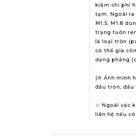
kiệm chi phí 
tạm. Ngoài ra 
M1.5, M1.8 dù
trạng tuôn re
là loại tròn 
có thể gia cô
dạng phẳng (
(※ Ảnh minh họ
đầu tròn, đầu
☆ Ngoài các kí
liên hệ nếu có