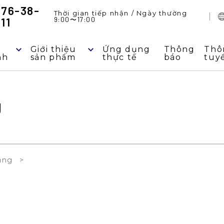
776-38-
Thời gian tiếp nhận / Ngày thường
11
9:00
〜
17:00
Giới thiệu
Ứng dụng
Thông
Thô
nh
sản phẩm
thực tế
báo
tuy
g
ụng