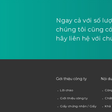
Ngay cả với số lư
chúng tôi cũng có 
hãy liên hệ với ch
Giới thiệu công ty
Nội d
Lời chào
Côn
Giới thiệu công ty
Chất
Giấy chứng nhận / Giấy
Khả 