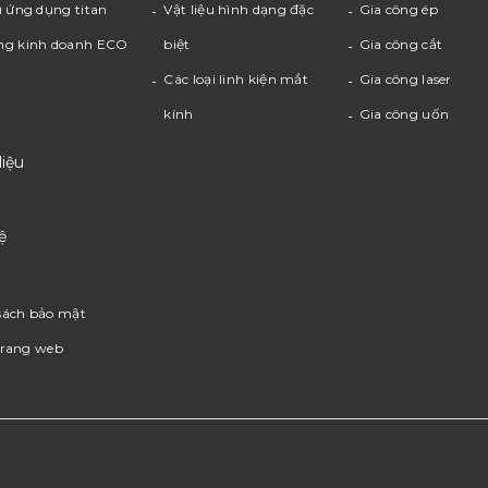
ụ ứng dụng titan
Vật liệu hình dạng đặc
Gia công ép
ng kinh doanh ECO
biệt
Gia công cắt
Các loại linh kiện mắt
Gia công laser
kính
Gia công uốn
 liệu
ệ
sách bảo mật
trang web