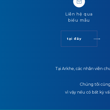
Liên hệ qua
biểu mẫu
tại đây
Tại Arkhe, các nhân viên c
Chúng tôi cũng 
vì vậy nếu có bất kỳ vấ