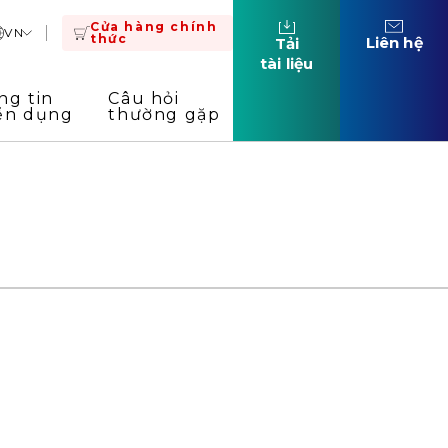
Cửa hàng chính
VN
thức
Liên hệ
Tải
tài liệu
ng tin
Câu hỏi
ển dụng
thường gặp