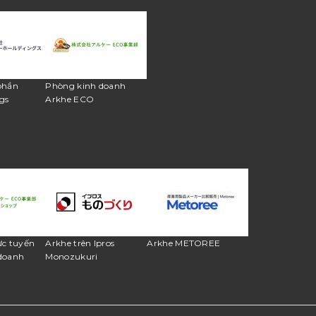
phần
Phòng kinh doanh
gs
Arkhe ECO
ực tuyến
Arkhe trên Ipros
Arkhe METOREE
doanh
Monozukuri