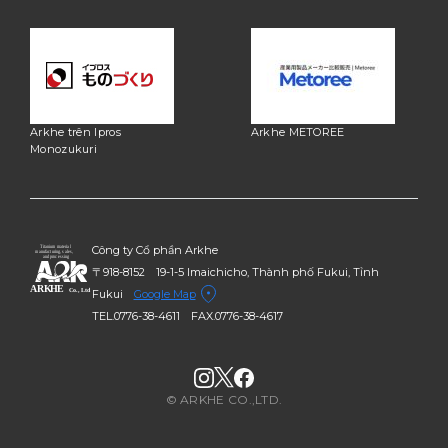
Arkhe trên Ipros
Arkhe METOREE
Monozukuri
Công ty Cổ phần Arkhe
〒918-8152 19-1-5 Imaichicho, Thành phố Fukui, Tỉnh
Fukui
Google Map
TEL.0776-38-4611
FAX.0776-38-4617
© ARKHE CO.,LTD.