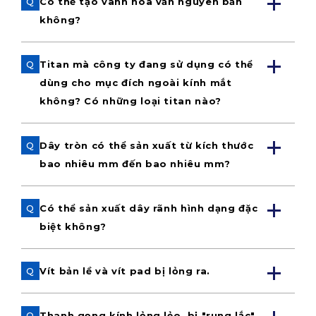
Q
Có thể tạo vành hoa văn nguyên bản
không?
Q
Titan mà công ty đang sử dụng có thể
dùng cho mục đích ngoài kính mắt
không? Có những loại titan nào?
Q
Dây tròn có thể sản xuất từ kích thước
bao nhiêu mm đến bao nhiêu mm?
Q
Có thể sản xuất dây rãnh hình dạng đặc
biệt không?
Q
Vít bản lề và vít pad bị lỏng ra.
Q
Thanh gọng kính lỏng lẻo, bị "rung lắc",