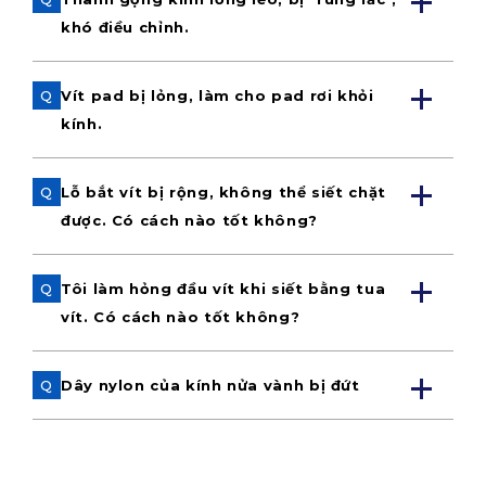
khó điều chỉnh.
Q
Vít pad bị lỏng, làm cho pad rơi khỏi
kính.
Q
Lỗ bắt vít bị rộng, không thể siết chặt
được. Có cách nào tốt không?
Q
Tôi làm hỏng đầu vít khi siết bằng tua
vít. Có cách nào tốt không?
Q
Dây nylon của kính nửa vành bị đứt