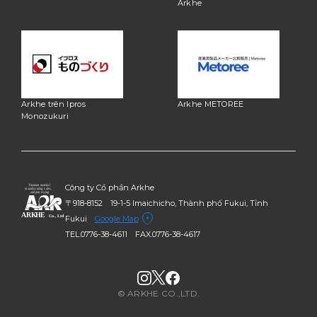
Arkhe
Arkhe trên Ipros
Arkhe METOREE
Monozukuri
Công ty Cổ phần Arkhe
〒918-8152 19-1-5 Imaichicho, Thành phố Fukui, Tỉnh
Fukui
Google Map
TEL.0776-38-4611
FAX.0776-38-4617
© ARKHE CO.,LTD.