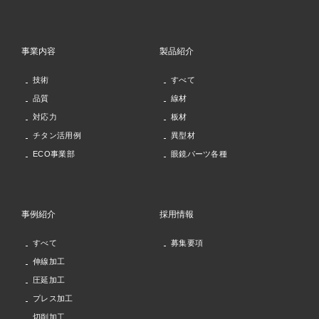
事業内容
製品紹介
技術
すべて
品質
線材
対応力
板材
チタン活用例
異型材
ECO事業部
眼鏡パーツ各種
事例紹介
採用情報
すべて
募集要項
伸線加工
圧延加工
プレス加工
切削加工