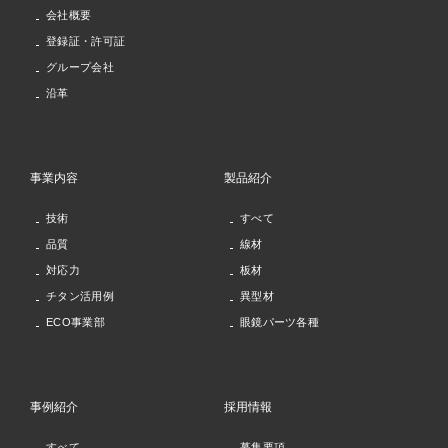
会社概要
登録証・許可証
グループ会社
沿革
事業内容
製品紹介
技術
すべて
品質
線材
対応力
板材
チタン活用例
異型材
ECO事業部
眼鏡パーツ各種
事例紹介
採用情報
すべて
募集要項