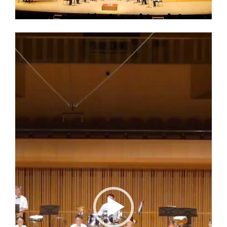
動
画
プ
レ
ー
ヤ
ー