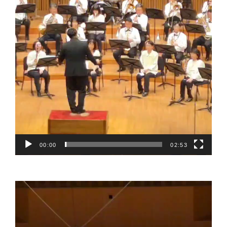
00:00
02:53
動
画
プ
レ