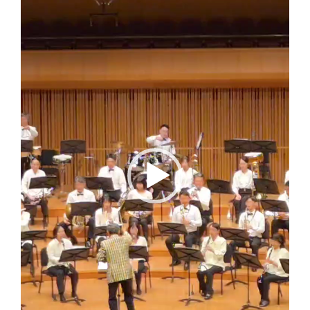
ー
ヤ
ー