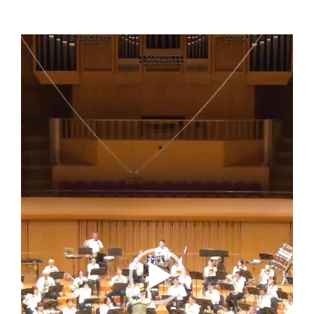
動
画
プ
レ
ー
ヤ
ー