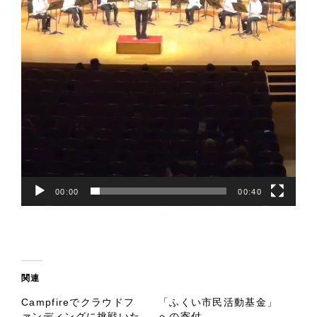
00:00
00:40
関連
Campfireでクラウドフ
「ふくい市民活動基金」
ァンディングに挑戦いた
への寄付