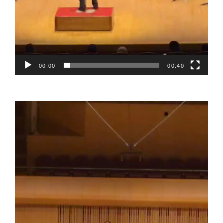
00:00
00:40
動
画
プ
レ
ー
ヤ
ー