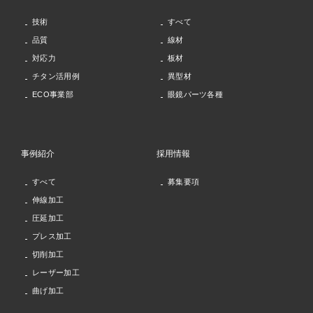
技術
すべて
品質
線材
対応力
板材
チタン活用例
異型材
ECO事業部
眼鏡パーツ各種
事例紹介
採用情報
すべて
募集要項
伸線加工
圧延加工
プレス加工
切削加工
レーザー加工
曲げ加工