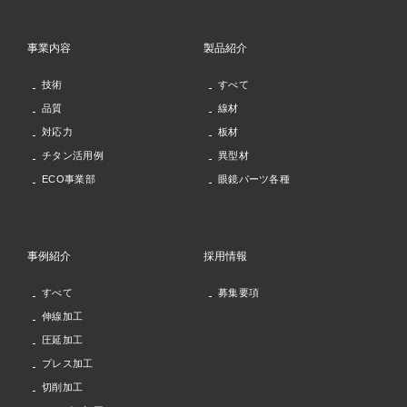
事業内容
製品紹介
技術
すべて
品質
線材
対応力
板材
チタン活用例
異型材
ECO事業部
眼鏡パーツ各種
事例紹介
採用情報
すべて
募集要項
伸線加工
圧延加工
プレス加工
切削加工