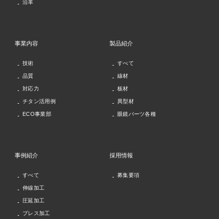
沿革
事業内容
製品紹介
技術
すべて
品質
線材
対応力
板材
チタン活用例
異型材
ECO事業部
眼鏡パーツ各種
事例紹介
採用情報
すべて
募集要項
伸線加工
圧延加工
プレス加工