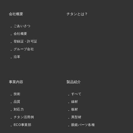
会社概要
チタンとは？
ごあいさつ
会社概要
登録証・許可証
グループ会社
沿革
事業内容
製品紹介
技術
すべて
品質
線材
対応力
板材
チタン活用例
異型材
ECO事業部
眼鏡パーツ各種