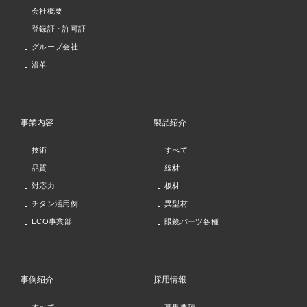
会社概要
登録証・許可証
グループ会社
沿革
事業内容
製品紹介
技術
すべて
品質
線材
対応力
板材
チタン活用例
異型材
ECO事業部
眼鏡パーツ各種
事例紹介
採用情報