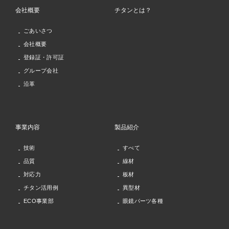
会社概要
チタンとは？
ごあいさつ
会社概要
登録証・許可証
グループ会社
沿革
事業内容
製品紹介
技術
すべて
品質
線材
対応力
板材
チタン活用例
異型材
ECO事業部
眼鏡パーツ各種