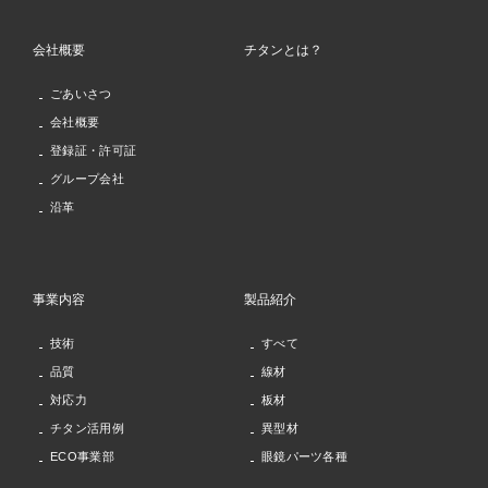
会社概要
チタンとは？
ごあいさつ
会社概要
登録証・許可証
グループ会社
沿革
事業内容
製品紹介
技術
すべて
品質
線材
対応力
板材
チタン活用例
異型材
ECO事業部
眼鏡パーツ各種