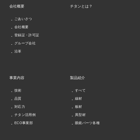
会社概要
チタンとは？
ごあいさつ
会社概要
登録証・許可証
グループ会社
沿革
事業内容
製品紹介
技術
すべて
品質
線材
対応力
板材
チタン活用例
異型材
ECO事業部
眼鏡パーツ各種