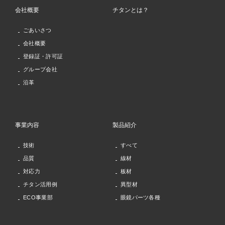
会社概要
チタンとは？
ごあいさつ
会社概要
登録証・許可証
グループ会社
沿革
事業内容
製品紹介
技術
すべて
品質
線材
対応力
板材
チタン活用例
異型材
ECO事業部
眼鏡パーツ各種