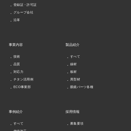
登録証・許可証
グループ会社
沿革
事業内容
製品紹介
技術
すべて
品質
線材
対応力
板材
チタン活用例
異型材
ECO事業部
眼鏡パーツ各種
事例紹介
採用情報
すべて
募集要項